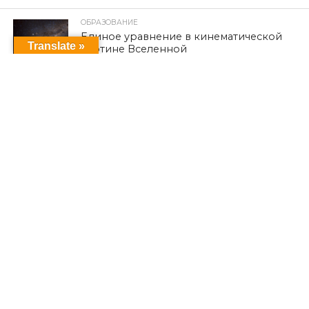
ОБРАЗОВАНИЕ
Единое уравнение в кинематической
Translate »
картине Вселенной
ПОСЛЕДНИЕ НОВОСТИ
К 12-й годовщине кампании
геноцида езидов Синджара по
религиозному признаку, начавшейся
после объявления ИГИЛ о
вторжении в езидские районы и их
уничтожении