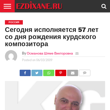
ГЛАВНАЯ
ЕЗИДИЗМ
НОВОСТИ
ИСТОРИЯ
КУЛЬТУРА
КОНТАКТ
РОССИЯ
Сегодня исполняется 57 лет
со дня рождения курдского
композитора
By
Османова Шяме Викторовна
Posted on
06/03/2009
COMMENTS