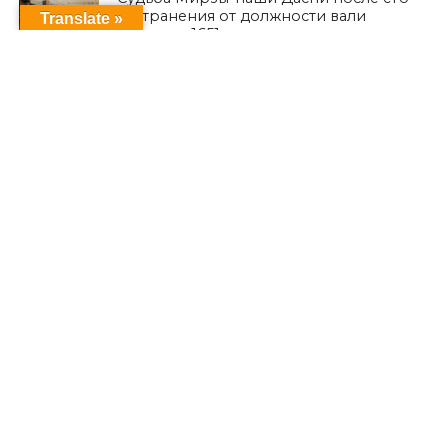
отстранения от должности вали
Translate »
Мосула в 1651 году: по османским
источникам
ЕВРОПА
Из Шарии в немецкую политику:
езид баллотируется в городской
совет Ольденбурга от партии
Зеленых
ЕЗИДИЗМ
Религиозный национализм и ставки
на него
ПОСЛЕДНИЕ НОВОСТИ
К 12-й годовщине кампании
геноцида езидов Синджара по
религиозному признаку, начавшейся
после объявления ИГИЛ о
вторжении в езидские районы и их
уничтожении