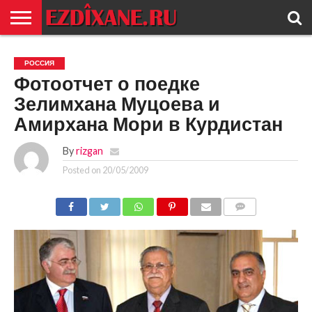
ГЛАВНАЯ
ЕЗИДИЗМ
НОВОСТИ
ИСТОРИЯ
КУЛЬТУРА
КОНТАКТ
РОССИЯ
Фотоотчет о поедке
Зелимхана Муцоева и
Амирхана Мори в Курдистан
By
rizgan
Posted on
20/05/2009
COMMENTS