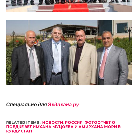
Специально для
Эхдихана.ру
RELATED ITEMS:
НОВОСТИ
,
РОССИЯ
,
ФОТООТЧЕТ О
ПОЕДКЕ ЗЕЛИМХАНА МУЦОЕВА И АМИРХАНА МОРИ В
КУРДИСТАН