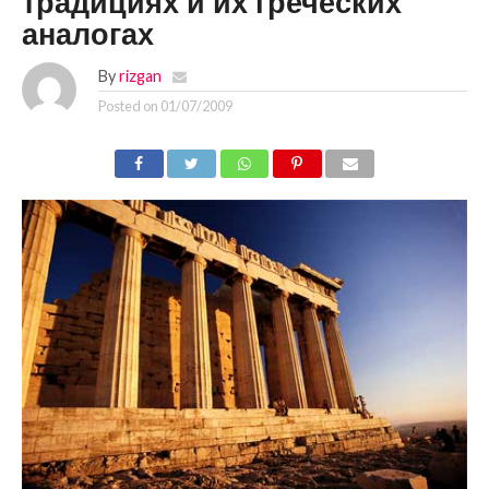
традициях и их греческих
аналогах
By
rizgan
Posted on
01/07/2009