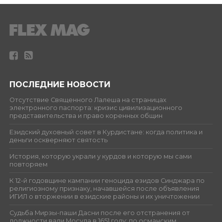
ПОСЛЕДНИЕ НОВОСТИ
Отсутствие Священного Лалеша на страницах
электронного паспорта: кризис цивилизационного
представительства и право коренных общин
Езидский духовный совет в Курдистане: когда политика и
деньги оскверняют святость
История, которую украли у курдов и которую мы сами
повторяем
К 12-й годовщине кампании геноцида езидов Синджара по
религиозному признаку, начавшейся после объявления
ИГИЛ о вторжении в езидские районы и их уничтожении
Судьба Мирзы-паши Дасни после его отстранения от
должности вали Мосула в 1651 году: по османским