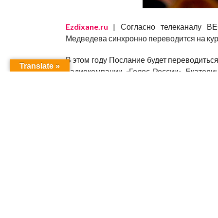
Ezdixane.ru
| Согласно телеканалу ВЕ
Медведева синхронно переводится на кур
В этом году Послание будет переводиться
Translate »
радиокомпании «Голос России» Екатерин
заявив: «Затем отдельные фрагменты пр
радиокомпания работает в мировом эфире, в
дари и бенгали».
RELATED ITEMS:
ЕЖЕГОДНОЕ ПОСЛАНИЕ ПР
И НА КУРДСКОМ
,
НОВОСТИ
,
РОССИЯ
RECOMMENDED FOR YOU
Соболезнования
Визит 