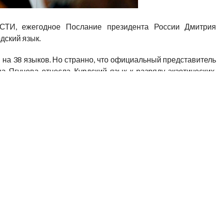
СТИ, ежегодное Послание президента России Дмитрия
дский язык.
 на 38 языков. Но странно, что официальный представитель
а Ягунова отнесла Курдский язык к разряду экзотических,
озвучат в переводе на 38 иностранных языков, на которых
 том числе и таких экзотических, как курдский, пушту, урду,
ЕЗИДЕНТА РОССИИ ДМИТРИЯ МЕДВЕДЕВА МОЖНО ПОСЛУШАТЬ
Его Святейшества Папа
Визит Его Святейшества Папа