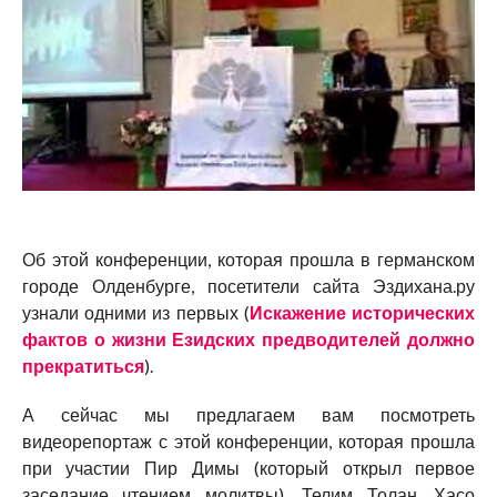
Об этой конференции, которая прошла в германском
городе Олденбурге, посетители сайта Эздихана.ру
узнали одними из первых (
Искажение исторических
фактов о жизни Езидских предводителей должно
прекратиться
).
А сейчас мы предлагаем вам посмотреть
видеорепортаж с этой конференции, которая прошла
при участии Пир Димы (который открыл первое
заседание чтением молитвы), Телим Толан, Хасо