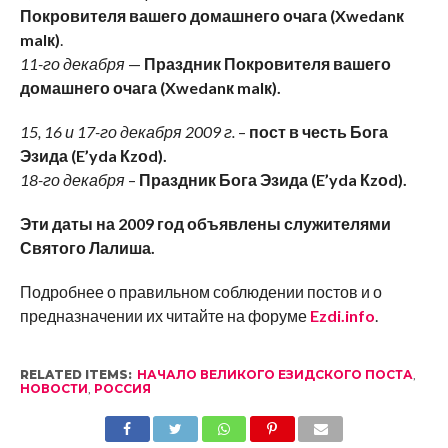
Покровителя вашего домашнего очага (Xwedanк
malк)
.
11-го декабря
—
Праздник Покровителя вашего
домашнего очага (Xwedanк malк).
15, 16 и 17-го декабря 2009 г.
–
пост в честь Бога
Эзида (E’yda Кzоd).
18-го декабря
–
Праздник Бога Эзида (E’yda Кzоd).
Эти даты на 2009 год объявлены служителями
Святого Лалиша.
Подробнее о правильном соблюдении постов и о
предназначении их читайте на форуме
Ezdi.info
.
RELATED ITEMS:
НАЧАЛО ВЕЛИКОГО ЕЗИДСКОГО ПОСТА
,
НОВОСТИ
,
РОССИЯ