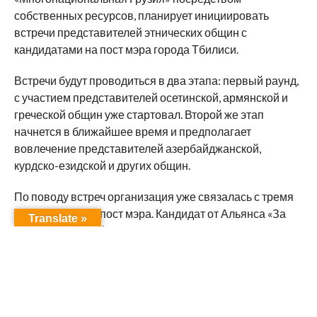
собственных ресурсов, планирует инициировать
встречи представителей этнических общин с
кандидатами на пост мэра города Тбилиси.
Встречи будут проводиться в два этапа: первый раунд,
с участием представителей осетинской, армянской и
греческой общин уже стартовал. Второй же этап
начнется в ближайшее время и предполагает
вовлечение представителей азербайджанской,
курдско-езидской и других общин.
По поводу встреч организация уже связалась с тремя
кандидатами на пост мэра. Кандидат от Альянса «За
Translate »
Грузию» Ираклий Аласания уже встретился с
представителями ряда общин. На данный момент
также обсуждается график встреч с кандидатом от
христиан-демократов Георгием Чантурия. Касательно
же встречи представителей общин с кандидатом от
правящей партии «Национальное Движение»,