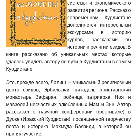
системы и экономического
развития региона. Рассказ о
современном Курдистане
дополняется интересными
экскурсами в историю
курдов, рассказами об
истории и религии езидов. В
книге рассказано об уникальных местах, которые
удалось увидеть автору по пути в Курдистан и в самом
Курдистане.
Это, прежде всего, Лалиш — уникальный религиозный
центр езидов, Эрбильская цитадель, христианский
монастырь Зафаран, гробница патриарха Ноя и
мавзолей несчастных влюбленных Мам и Зин. Автор
рассказал о научной конференции (фестивале) в
Дуоке (Иракский Курдистан), посвященной творчеству
поэта и историка Махмуда Баязиди, в которой он
принял участие.