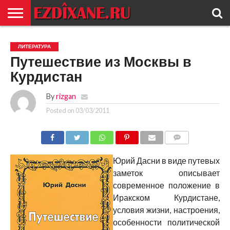
ГЛАВНАЯ
ЕЗИДИЗМ
НОВОСТИ
ИСТОРИЯ
КУЛЬТУРА
КОНТАКТ
ЛИТЕРАТУРА
Путешествие из Москвы в
Курдистан
By
rizgan
Posted on
03/03/2011
COMMENTS
Юрий Дасни в виде путевых
заметок описывает
современное положение в
Иракском Курдистане,
условия жизни, настроения,
особенности политической