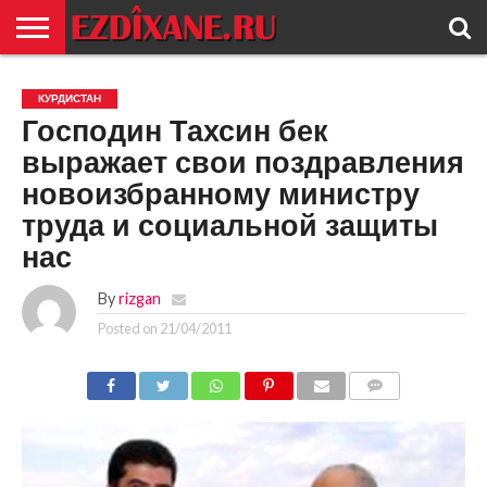
ГЛАВНАЯ
ЕЗИДИЗМ
НОВОСТИ
ИСТОРИЯ
КУЛЬТУРА
КОНТАКТ
КУРДИСТАН
Господин Тахсин бек
выражает свои поздравления
новоизбранному министру
труда и социальной защиты
нас
By
rizgan
Posted on
21/04/2011
COMMENTS