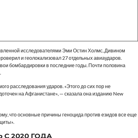
тавленной исследователями Эми Остин Холмс, Дивином
проверил и геолокализовал 27 отдельных авиаударов.
свои бомбардировки в последние годы. Почти половина
.
го расследования ударов. «Этого до сих пор не
едоточен на Афганистане», — сказала она изданию New
тому, что основные причины геноцида против езидов все еще
щиты».
С 2020 ГОДА