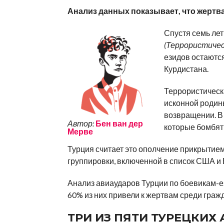
Анализ данных показывает, что жертва
Спустя семь лет
(Террористичес
езидов остаютс
Курдистана.
Террористическ
исконной родины
возвращении. В
Автор:
Бен ван дер
которые бомбят 
Мерве
Турция считает это ополчение прикрытием
группировки, включенной в список США и 
Анализ авиаударов Турции по боевикам-ез
60% из них привели к жертвам среди гражд
ТРИ ИЗ ПЯТИ ТУРЕЦКИХ