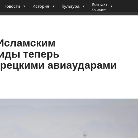
Контакт
Новости
История
Культура
Контакт
«Исламским
иды теперь
урецкими авиаударами