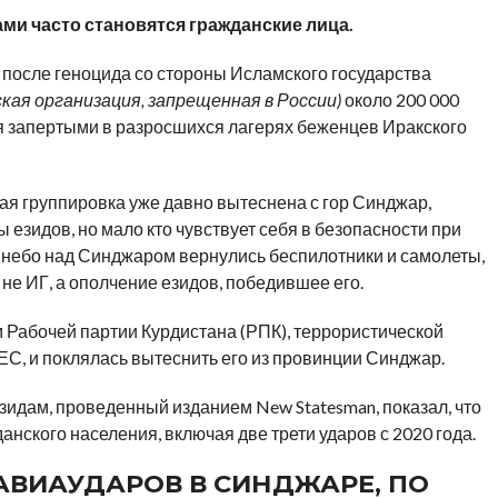
ми часто становятся гражданские лица.
 после геноцида со стороны Исламского государства
кая организация, запрещенная в России)
около 200 000
я запертыми в разросшихся лагерях беженцев Иракского
ая группировка уже давно вытеснена с гор Синджар,
 езидов, но мало кто чувствует себя в безопасности при
 небо над Синджаром вернулись беспилотники и самолеты,
не ИГ, а ополчение езидов, победившее его.
 Рабочей партии Курдистана (РПК), террористической
ЕС, и поклялась вытеснить его из провинции Синджар.
идам, проведенный изданием New Statesman, показал, что
анского населения, включая две трети ударов с 2020 года.
 АВИАУДАРОВ В СИНДЖАРЕ, ПО