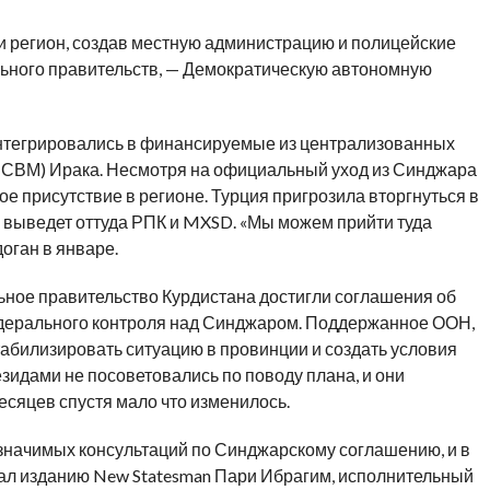
и регион, создав местную администрацию и полицейские
льного правительств, — Демократическую автономную
интегрировались в финансируемые из централизованных
(СВМ) Ирака. Несмотря на официальный уход из Синджара
ое присутствие в регионе. Турция пригрозила вторгнуться в
е выведет оттуда РПК и MXSD. «Мы можем прийти туда
оган в январе.
ьное правительство Курдистана достигли соглашения об
едерального контроля над Синджаром. Поддержанное ООН,
билизировать ситуацию в провинции и создать условия
зидами не посоветовались по поводу плана, и они
есяцев спустя мало что изменилось.
значимых консультаций по Синджарскому соглашению, и в
зал изданию New Statesman Пари Ибрагим, исполнительный