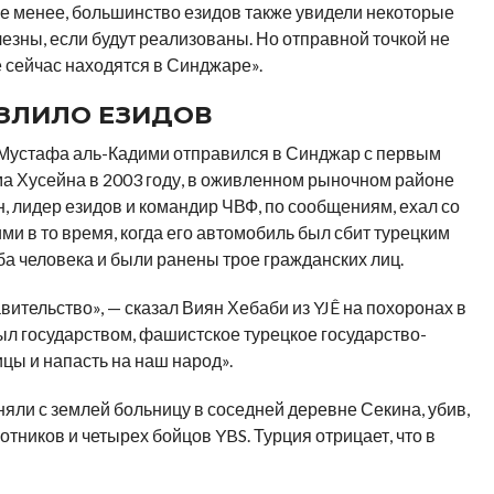
не менее, большинство езидов также увидели некоторые
лезны, если будут реализованы. Но отправной точкой не
е сейчас находятся в Синджаре».
ЗЛИЛО ЕЗИДОВ
а Мустафа аль-Кадими отправился в Синджар с первым
 Хусейна в 2003 году, в оживленном рыночном районе
, лидер езидов и командир ЧВФ, по сообщениям, ехал со
ми в то время, когда его автомобиль был сбит турецким
ба человека и были ранены трое гражданских лиц.
авительство», — сказал Виян Хебаби из YJÊ на похоронах в
был государством, фашистское турецкое государство-
ицы и напасть на наш народ».
ли с землей больницу в соседней деревне Секина, убив,
тников и четырех бойцов YBS. Турция отрицает, что в