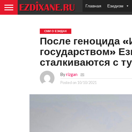
Главная
Езидизм
СМИ О ЕЗИДАХ
После геноцида 
государством» Ез
сталкиваются с т
By
rizgan
Posted on
10/10/2021