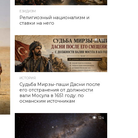
ЕЗИДИЗМ
Религиозный национализм и
ставки на него
131
ИСТОРИЯ
Судьба Мирзы-паши Дасни после
его отстранения от должности
вали Мосула в 1651 году: по
османским источникам
124