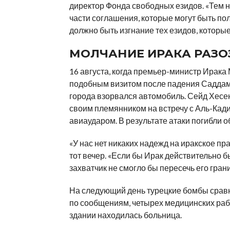
директор Фонда свободных езидов. «Тем 
части соглашения, которые могут быть по
должно быть изгнание тех езидов, которы
МОЛЧАНИЕ ИРАКА РАЗО
16 августа, когда премьер-министр Ирак
подобным визитом после падения Саддама
города взорвался автомобиль. Сейд Хесен
своим племянником на встречу с Аль-Кади
авиаударом. В результате атаки погибли о
«У нас нет никаких надежд на иракское пр
тот вечер. «Если бы Ирак действительно 
захватчик не смогло бы пересечь его гран
На следующий день турецкие бомбы сравня
по сообщениям, четырех медицинских рабо
здании находилась больница.