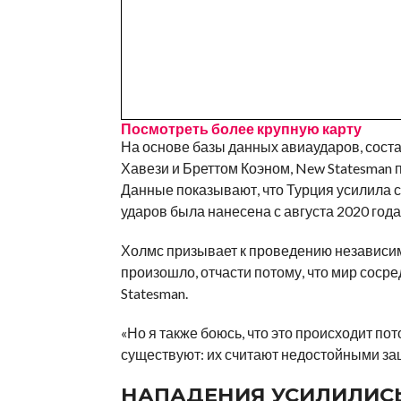
Посмотреть более крупную карту
На основе базы данных авиаударов, сос
Хавези и Бреттом Коэном, New Statesman 
Данные показывают, что Турция усилила 
ударов была нанесена с августа 2020 года
Холмс призывает к проведению независимо
произошло, отчасти потому, что мир соср
Statesman.
«Но я также боюсь, что это происходит по
существуют: их считают недостойными за
НАПАДЕНИЯ УСИЛИЛИСЬ 