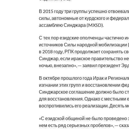
В 2015 году три группы успешно отвоевал
силы, автономные от курдского и федера
ассамблею Синджара (MXSD).
С тех пор езидские ополченцы частично 
источников Силы народной мобилизации 
в 2018 году, РПК продолжает сохранять св
Синджар, если иракское правительство н
ночью, внезапно», — заявил президент Эрд
В октябре прошлого года Ирак и Регионал
изгнании этих групп и восстановлении ф
Синджарское соглашение должно было ста
для восстановления. Однако с местными е
воспротивились его реализации. Десять м
«С езидской общиной не было проведено 
нем есть ряд серьезных пробелов», — ска