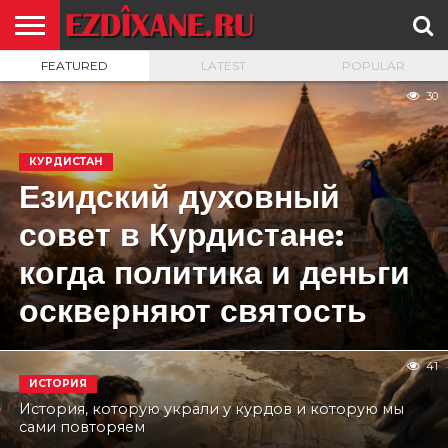
FEATURED
LATEST
POPULAR
ГЛАВНАЯ
ЕЗИДИЗМ
НОВОСТИ
ИСТОРИЯ
КУЛЬТУРА
КОНТАКТ
30
КУРДИСТАН
Езидский духовный
совет в Курдистане:
когда политика и деньги
оскверняют святость
41
ИСТОРИЯ
История, которую украли у курдов и которую мы
сами повторяем