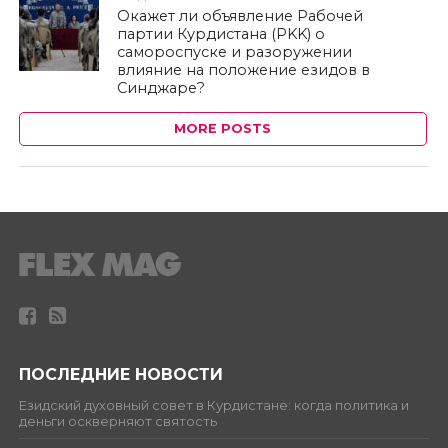
Окажет ли объявление Рабочей
партии Курдистана (PKK) о
самороспуске и разоружении
влияние на положение езидов в
Синджаре?
MORE POSTS
ПОСЛЕДНИЕ НОВОСТИ
Езидский духовный совет в Курдистане: когда политика и
деньги оскверняют святость