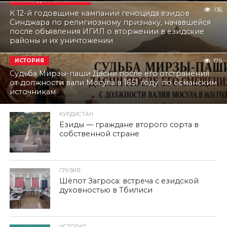
ПОСЛЕДНИЕ НОВОСТИ
136
К 12-й годовщине кампании геноцида езидов
Синджара по религиозному признаку, начавшейся
после объявления ИГИЛ о вторжении в езидские
районы и их уничтожении
ИСТОРИЯ
175
Судьба Мирзы-паши Дасни после его отстранения
от должности вали Мосула в 1651 году: по османским
источникам
КУРДИСТАН
Езиды — граждане второго сорта в
собственной стране
ГРУЗИЯ
Шёпот Загроса: встреча с езидской
духовностью в Тбилиси
ИСТОРИЯ