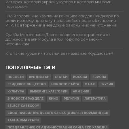
История, которую украли у курдов и которую мы сами
повторяем
К 12-й годовщине кампании геноцида езидов Синджара по
религиозному признаку, начавшейся после объявления
ИГИЛ о вторжении в езидские районы и их уничтожении
Судьба Мирзы-паши Дасни после его отстранения от
должности вали Мосула в 1651 году: по османским
источникам
Кто такие курды и что означает название «Курдистан»?
ПОПУЛЯРНЫЕ ТЭГИ
НОВОСТИ
КУРДИСТАН
СТАТЬИ
РОССИЯ
ЕВРОПА
ЕЗИДСКОЕ ОБЩЕСТВО
НОВОСТИ САЙТА
О НАС
ГРУЗИЯ
КУЛЬТУРА
ВЫБЕРИТЕ КАТЕГОРИИ
АРМЕНИЯ
В НОВОСТИ РАЗДЕЛЕ
КИНО
РЕЛИГИЯ
ЛИТЕРАТУРА
SELECT CATEGORY
СВОД ПРАВИЛ КУРДСКОГО ЯЗЫКА (ДИАЛЕКТ КОРМАНДЖИ)
ХАННА ОМАРХАЛИ
ПОЗДРАВЛЕНИЕ ОТ АДМИНИСТРАЦИИ САЙТА EZDIXANE.RU