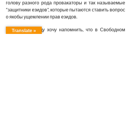
голову разного рода провакаторы и так называемые
“защитники езидов”, которые пытаются ставить вопрос
о якобы ущемлении прав езидов.
По этому поводу хочу напомнить, что в Свободном
Translate »
Курдистане впервые в истории в школах началось
преподавание основ езидской религии. Представители
езидов широко представлены в органах власти
Курдистана — в парламенте, правительстве и других
структурах. Езидские шейхи и пиры получают
финансовую помощь за то, что осуществляют
богослужения. Святой Лалеш – религиозная и
духовная святыня не только езидов, но и всего народа
Курдистана находится под опекой курдского
правительства и на ее охрану и развитие ежегодно
выделяются немало средств. Несмотря на то, что
Шейхан и Шангал в настоящее время не входят в
состав Курдистана, курдское правительство реализует
в этих регионах немало проектов, направленных на