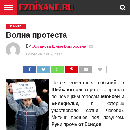
ГЛАВНАЯ
ЕЗИДИЗМ
НОВОСТИ
ИСТОРИЯ
КУЛЬТУРА
КОНТАКТ
В МИРЕ
Волна протеста
By
Османова Шяме Викторовна
Posted on
23/02/2007
COMMENTS
После известных событий в
Шейхане
волна протеста прошла
по немецким городам
Мюнхен
и
Билефельд
в которых
участвовало сотни человек.
Митинг прошел под лозунгом:
Руки прочь от Езидов
.