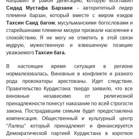
направил в район делегацию, которую возглавил
Сидад Мустафа Барзани
– авторитетный лидер
племени барзан, который вместе с миром езидов
Тахсин Саид багом
, мусульманскими богословами и
старейшинами племени мизури призвали население к
спокойствию. Я не могу не отметить в этой связи
мудрую, мужественную и взвешенную позицию
уважаемого
Тахсин бага.
В настоящее время ситуация в регионе
нормализовалась. Виновные в конфликте и разного
рода провокаторы арестованы. Идет следствие.
Правительство Курдистана твердо заявило, что все
виновные независимо от религиозной
принадлежности понесут наказание по всей строгости
закона. Пострадавшим семьям будет предоставлена
компенсация. Общественный и культурный центр
“Лалеш” который принадлежит и финансируется
Демократической партией Курдистана в короткое