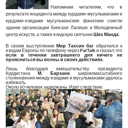
Напомним читателям, что в
результате инцидента между курдами-мусульманами и
курдами-езидами мусульманские фанатики сожгли
здание организации Бингахе Лалише и Молодежный
центр искуств, а также езидскую святыню
Шех Манда
.
В своем выступлении
Мир Тахсин баг
обратился к
езидам Европы по телефону через
PalTalk
и сказал, что
если в течении завтрашнего дня ничего не
проясниться вы волны в своих действиях.
Лишь благодаря вмешательству президента
Курдистана
М. Барзани
, широкомасштабного
столкновения между езидами и мусульманами удалось
избежать.
Около 60 человек задержаны. Идет следствие.