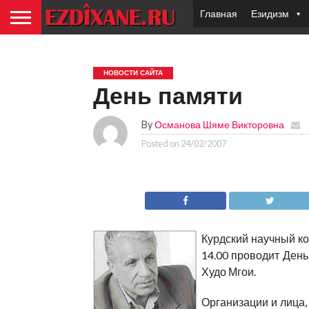
Главная
Езидизм
НОВОСТИ САЙТА
День памяти
By
Османова Шяме Викторовна
Posted on
24/02/2007
Курдский научный ком
14.00 проводит День
Худо Мгои.
Организации и лица,