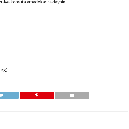
tekоlya komоta amadekar ra daynin:
urg)