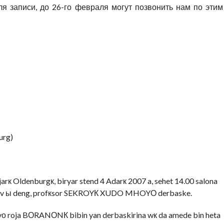
ля записи, до 26-го февраля могут позвонить нам по этим
urg)
 Oldenburgк, biryar stend 4 Adarк 2007 a, sehet 14.00 salona
i nav ы deng, profкsor SEKROYК XUDO MHOYО derbaske.
evо roja BОRANОNК bibin yan derbaskirina wк da amede bin heta