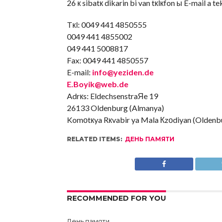
26 к sibatк dikarin bi van tкlкfon ы E-mail a 
Tкl: 0049 441 4850555
0049 441 4855002
049 441 5008817
Fax: 0049 441 4850557
E-mail:
info@yeziden.de
E.Boyik@web.de
Adrкs: EldechsenstraЯe 19
26133 Oldenburg (Almanya)
Komоtкya Rкvabir ya Mala Кzоdiyan (Oldenb
RELATED ITEMS:
ДЕНЬ ПАМЯТИ
RECOMMENDED FOR YOU
День памяти