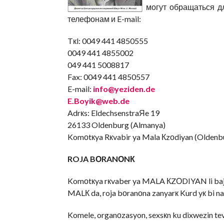
могут обращаться д
телефонам и E-mail:
Tкl: 0049 441 4850555
0049 441 4855002
049 441 5008817
Fax: 0049 441 4850557
E-mail:
info@yeziden.de
E.Boyik@web.de
Adrкs: EldechsenstraЯe 19
26133 Oldenburg (Almanya)
Komоtкya Rкvabir ya Mala Кzоdiyan (Oldenb
ROJA BОRANОNК
Komоtкya rкvaber ya MALA КZОDIYAN li bajarк
MALК da, roja bоranоna zanyarк Kurd yк b
Komele, organоzasyon, sexsкn ku dixwezin t