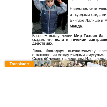
Напомним читателям
и курдами-езидами
Бингахе Лалише и М
Манда
.
В своем выступлении
Мир Тахсин баг
сказал, что
если в течении завтраш
действиях.
Лишь благодаря вмешательству пре
столкновения между езидами и мусульман
Около 60 человек задержаны. Идет следст
Translate »