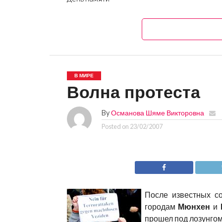
В МИРЕ
Волна протеста
By
Османова Шяме Викторовна
Posted on
23/02/2007
После известных с
городам
Мюнхен
и
прошел под лозунго